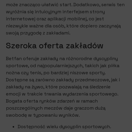
może znacząco ułatwić start. Dodatkowo, serwis ten
wyróżnia się intuicyjnym interfejsem strony
internetowej oraz aplikacji mobilnej, co jest
niezwykle ważne dla osób, które dopiero zaczynają
swoją przygodę z zakładami.
Szeroka oferta zakładów
Betfan oferuje zakłady na różnorodne dyscypliny
sportowe, od najpopularniejszych, takich jak piłka
nożna czy tenis, po bardziej niszowe sporty.
Dostępne są zarówno zakłady przedmeczowe, jak i
zakłady na żywo, które pozwalają na śledzenie
emocji w trakcie trwania wydarzenia sportowego.
Bogata oferta rynków zdarzeń w ramach
poszczególnych meczów daje graczom dużą
swobodę w typowaniu wyników.
Dostępność wielu dyscyplin sportowych.