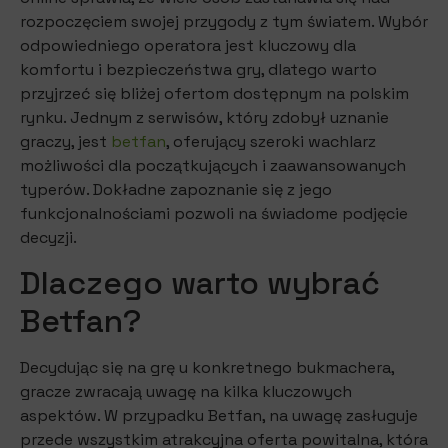
rozpoczęciem swojej przygody z tym światem. Wybór
odpowiedniego operatora jest kluczowy dla
komfortu i bezpieczeństwa gry, dlatego warto
przyjrzeć się bliżej ofertom dostępnym na polskim
rynku. Jednym z serwisów, który zdobył uznanie
graczy, jest
betfan
, oferujący szeroki wachlarz
możliwości dla początkujących i zaawansowanych
typerów. Dokładne zapoznanie się z jego
funkcjonalnościami pozwoli na świadome podjęcie
decyzji.
Dlaczego warto wybrać
Betfan?
Decydując się na grę u konkretnego bukmachera,
gracze zwracają uwagę na kilka kluczowych
aspektów. W przypadku Betfan, na uwagę zasługuje
przede wszystkim atrakcyjna oferta powitalna, która