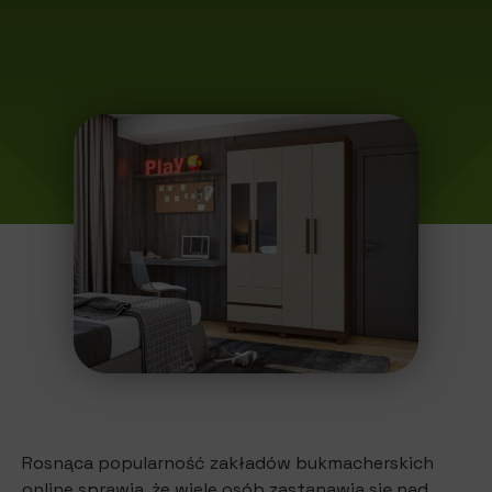
Rosnąca popularność zakładów bukmacherskich
online sprawia, że wiele osób zastanawia się nad