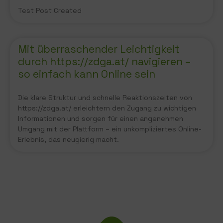
Test Post Created
Mit überraschender Leichtigkeit
durch https://zdga.at/ navigieren –
so einfach kann Online sein
Die klare Struktur und schnelle Reaktionszeiten von
https://zdga.at/ erleichtern den Zugang zu wichtigen
Informationen und sorgen für einen angenehmen
Umgang mit der Plattform – ein unkompliziertes Online-
Erlebnis, das neugierig macht.