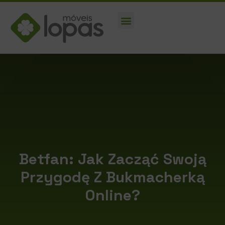
Betfan: Jak Zacząć Swoją
Przygodę Z Bukmacherką
Online?