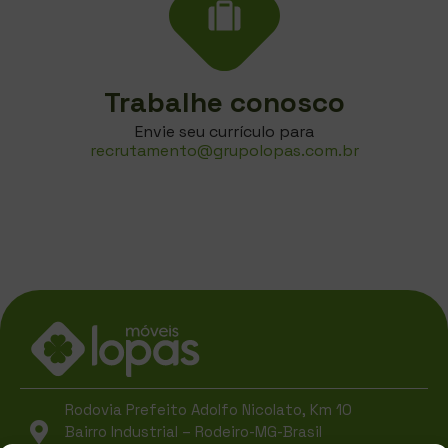
Trabalhe conosco
Envie seu currículo para
recrutamento@grupolopas.com.br
Rodovia Prefeito Adolfo Nicolato, Km 10
Bairro Industrial – Rodeiro-MG-Brasil