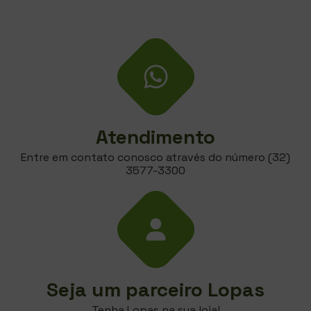
Atendimento
Entre em contato conosco através do número (32)
3577-3300
Seja um parceiro Lopas
Tenha Lopas na sua loja!