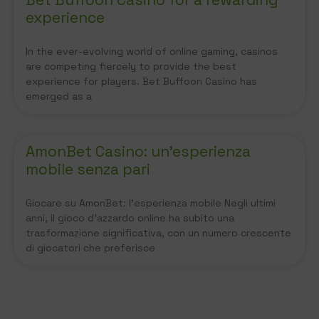
experience
In the ever-evolving world of online gaming, casinos
are competing fiercely to provide the best
experience for players. Bet Buffoon Casino has
emerged as a
AmonBet Casino: un’esperienza
mobile senza pari
Giocare su AmonBet: l’esperienza mobile Negli ultimi
anni, il gioco d’azzardo online ha subito una
trasformazione significativa, con un numero crescente
di giocatori che preferisce