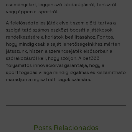
eseményeket, legyen szó labdarúgásról, teniszről
vagy éppen e-sportról.
A felelősségteljes játék elveit szem előtt tartva a
szolgáltató számos eszközt bocsát a játékosok
rendelkezésére a korlátok beállításához. Fontos,
hogy mindig csak a saját lehetőségeinkhez mérten
játsszunk, hiszen a szerencsejáték elsősorban a
szórakozásról kell, hogy szóljon. A bet365
folyamatos innovációival garantálja, hogy a
sportfogadás világa mindig izgalmas és kiszámítható
maradjon a regisztrált tagok számára.
Posts Relacionados