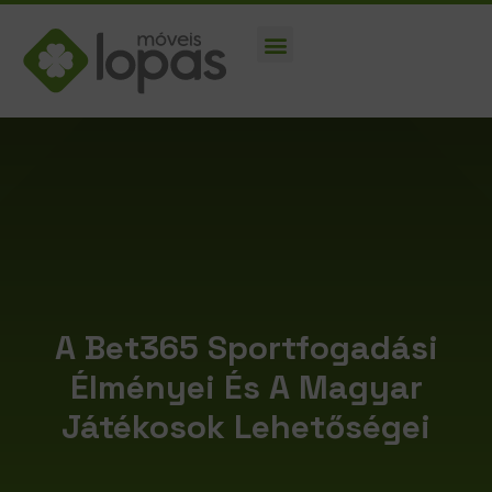
A Bet365 Sportfogadási
Élményei És A Magyar
Játékosok Lehetőségei