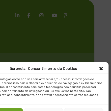
Gerenciar Consentimento de Cookies
ologias como cookies para armazenar e/ou acessar informações do
. Fazemos isso para melhorar a experiência de navegação e exibir anúncios
dos. O consentimento para essas tecnologias nos permitirá processar
comportamento de navegação ou IDs exclusivos neste site. Não
u retirar o consentimento pode afetar negativamente certos recursos e