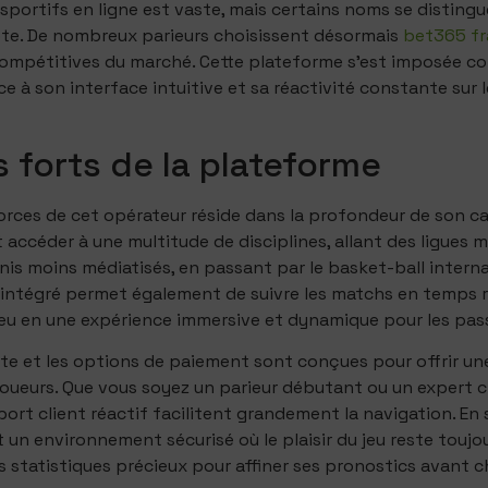
portifs en ligne est vaste, mais certains noms se distingue
ète. De nombreux parieurs choisissent désormais
bet365 f
 compétitives du marché. Cette plateforme s’est imposée 
e à son interface intuitive et sa réactivité constante sur
s forts de la plateforme
orces de cet opérateur réside dans la profondeur de son ca
 accéder à une multitude de disciplines, allant des ligues 
nis moins médiatisés, en passant par le basket-ball interna
intégré permet également de suivre les matchs en temps r
eu en une expérience immersive et dynamique pour les pas
e et les options de paiement sont conçues pour offrir une
 joueurs. Que vous soyez un parieur débutant ou un expert c
port client réactif facilitent grandement la navigation. En
un environnement sécurisé où le plaisir du jeu reste toujour
ls statistiques précieux pour affiner ses pronostics avant