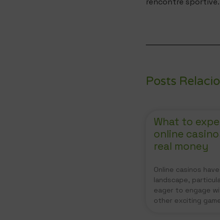
rencontre sportive.
Posts Relaci
What to expe
online casino
real money
Online casinos have
landscape, particula
eager to engage wi
other exciting games