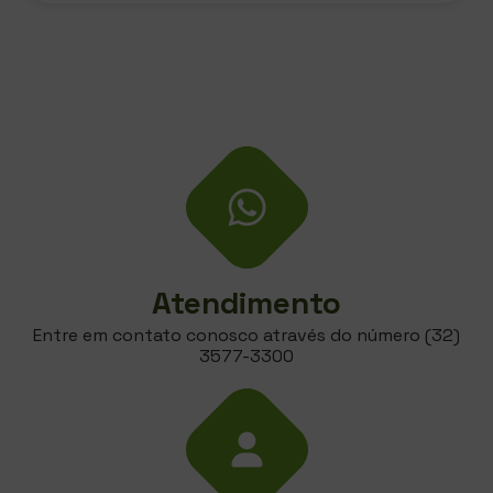
Atendimento
Entre em contato conosco através do número (32)
3577-3300