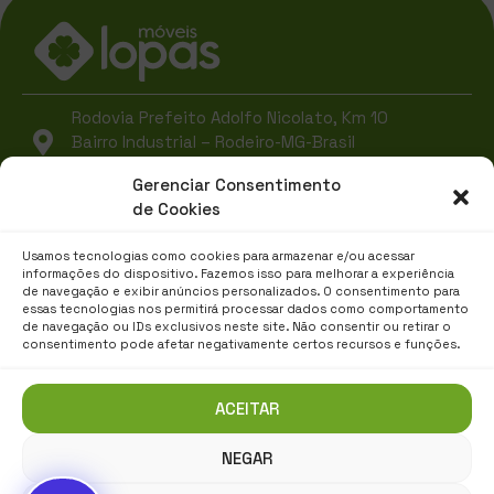
Rodovia Prefeito Adolfo Nicolato, Km 10
Bairro Industrial – Rodeiro-MG-Brasil
CEP 36510-000
Gerenciar Consentimento
de Cookies
(32) 3577-3300
lopas@grupolopas.com.br
Usamos tecnologias como cookies para armazenar e/ou acessar
informações do dispositivo. Fazemos isso para melhorar a experiência
de navegação e exibir anúncios personalizados. O consentimento para
essas tecnologias nos permitirá processar dados como comportamento
de navegação ou IDs exclusivos neste site. Não consentir ou retirar o
consentimento pode afetar negativamente certos recursos e funções.
ACEITAR
NEGAR