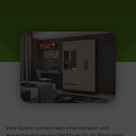
Viele Spieler suchen nach einer sicheren und
abwechslungsreichen Plattform für ihr Glücksspiel.