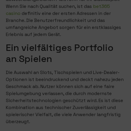
Wenn Sie nach Qualität suchen, ist das
bet365
casino
definitiv eine der ersten Adressen in der
Branche. Die Benutzerfreundlichkeit und das
umfangreiche Angebot sorgen für ein erstklassiges
Erlebnis auf jedem Gerät.
Ein vielfältiges Portfolio
an Spielen
Die Auswahl an Slots, Tischspielen und Live-Dealer-
Optionen ist beeindruckend und deckt nahezu jeden
Geschmack ab. Nutzer können sich auf eine faire
Spielumgebung verlassen, die durch modernste
Sicherheitstechnologien geschützt wird. Es ist diese
Kombination aus technischer Zuverlässigkeit und
spielerischer Vielfalt, die viele Anwender langfristig
überzeugt.