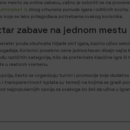
no mesto za online zabavu, važno je osloniti se na prove
admiralbet rs
zbog vrhunske ponude igara i odličnih kvota.
o koje se lako prilagođava potrebama svakog korisnika.
ktar zabave na jednom mestu
rater pruža obuhvata hiljade slot igara, kazino uživo sekcij
ogađaja. Korisnici posebno cene jednostavan dizajn sajta
đu različitih kategorija, bilo da preferirate klasične igre il
ate u realnom vremenu.
pcija, često se organizuju turniri i promocije koje dodatno
i transparentnost isplata su temelji na kojima se gradi pov
od najpopularnijih opcija za svakoga ko želi da uživa u igra
.