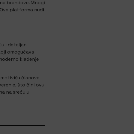
rene brendove. Mnogi
 Ova platforma nudi
u i detaljan
 koji omogućava
i moderno klađenje
 motivišu članove.
erenje, što čini ovu
ma na sreću u