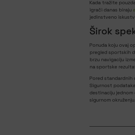
Kada tražite pouzda
igrači danas biraju
jedinstveno iskustv
Širok spe
Ponuda koju ovaj ope
pregled sportskih d
brzu navigaciju izme
na sportske rezult
Pored standardnih o
Sigurnost podataka 
destinaciju jednom 
sigurnom okruženju