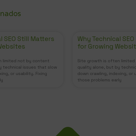
onados
 SEO Still Matters
Why Technical SEO S
Websites
for Growing Websi
n limited not by content
Site growth is often limite
y technical issues that slow
quality alone, but by techni
ing, or usability. Fixing
down crawling, indexing, or u
ly
those problems early