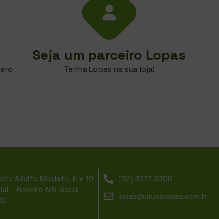
Seja um parceiro Lopas
mero
Tenha Lopas na sua loja!
ito Adolfo Nicolato, Km 10
(32) 3577-3300
rial – Rodeiro-MG-Brasil
lopas@grupolopas.com.br
00