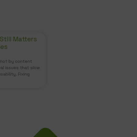
till Matters
tes
d not by content
cal issues that slow
sability. Fixing