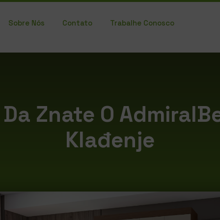
Sobre Nós
Contato
Trabalhe Conosco
 Da Znate O AdmiralBe
Klađenje