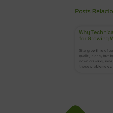
Posts Relaci
Why Technical
for Growing 
Site growth is ofte
quality alone, but b
down crawling, index
those problems ear