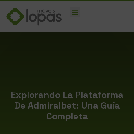
Explorando La Plataforma
De Admiralbet: Una Guía
Completa