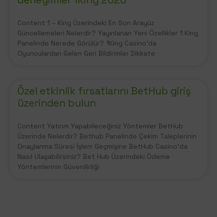
Content 1 – King Üzerindeki En Son Arayüz
Güncellemeleri Nelerdir? Yayınlanan Yeni Özellikler 1 King
Panelinde Nerede Görülür? 1King Casino’da
Oyunculardan Gelen Geri Bildirimler Dikkate
Özel etkinlik fırsatlarını BetHub giriş
üzerinden bulun
Content Yatırım Yapabileceğiniz Yöntemler BetHub
Üzerinde Nelerdir? Bethub Panelinde Çekim Taleplerinin
Onaylanma Süresi İşlem Geçmişine BetHub Casino’da
Nasıl Ulaşabilirsiniz? Bet Hub Üzerindeki Ödeme
Yöntemlerinin Güvenilirliği