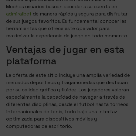
Muchos usuarios buscan acceder a su cuenta en
admiralbet
de manera rápida y segura para disfrutar
de sus juegos favoritos. Es fundamental conocer las
herramientas que ofrece este operador para
maximizar la experiencia de juego en todo momento.
Ventajas de jugar en esta
plataforma
La oferta de este sitio incluye una amplia variedad de
mercados deportivos y tragamonedas que destacan
por su calidad gráfica y fluidez. Los jugadores valoran
especialmente la capacidad de navegar a través de
diferentes disciplinas, desde el fútbol hasta torneos
internacionales de tenis, todo bajo una interfaz
optimizada para dispositivos móviles y
computadoras de escritorio.