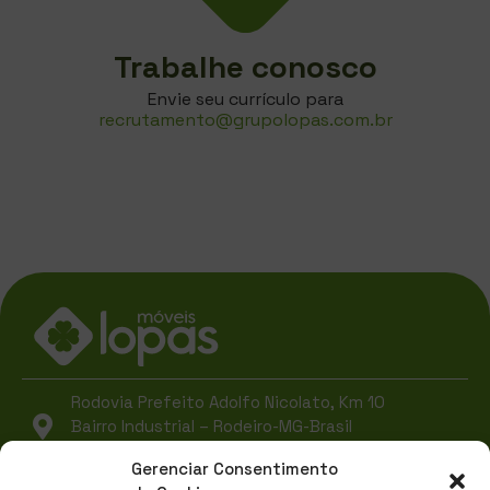
Trabalhe conosco
Envie seu currículo para
recrutamento@grupolopas.com.br
Rodovia Prefeito Adolfo Nicolato, Km 10
Bairro Industrial – Rodeiro-MG-Brasil
CEP 36510-000
Gerenciar Consentimento