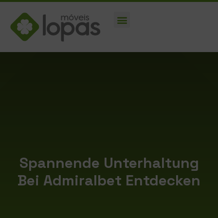
Spannende Unterhaltung
Bei Admiralbet Entdecken