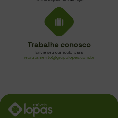
Trabalhe conosco
Envie seu currículo para
recrutamento@grupolopas.com.br