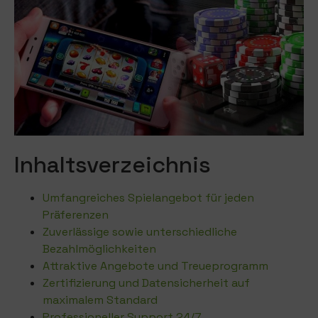
Inhaltsverzeichnis
Umfangreiches Spielangebot für jeden
Präferenzen
Zuverlässige sowie unterschiedliche
Bezahlmöglichkeiten
Attraktive Angebote und Treueprogramm
Zertifizierung und Datensicherheit auf
maximalem Standard
Professioneller Support 24/7