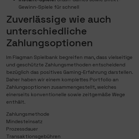
Gewinn-Spiele für schnell
Zuverlässige wie auch
unterschiedliche
Zahlungsoptionen
Im Flagman Spielbank begreifen man, dass vielseitige
und geschützte Zahlungsmethoden entscheidend
bezüglich das positives Gaming-Erfahrung darstellen.
Daher haben wir einem komplettes Portfolio an
Zahlungsoptionen zusammengestellt, welches
einerseits konventionelle sowie zeitgemäße Wege
enthält.
Zahlungsmethode
Mindesteinsatz
Prozessdauer
Transaktionsgebühren