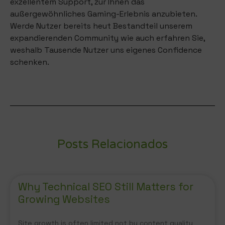
exzellentem Support, zur Ihnen das
außergewöhnliches Gaming-Erlebnis anzubieten.
Werde Nutzer bereits heut Bestandteil unserem
expandierenden Community wie auch erfahren Sie,
weshalb Tausende Nutzer uns eigenes Confidence
schenken.
Posts Relacionados
Why Technical SEO Still Matters for
Growing Websites
Site growth is often limited not by content quality