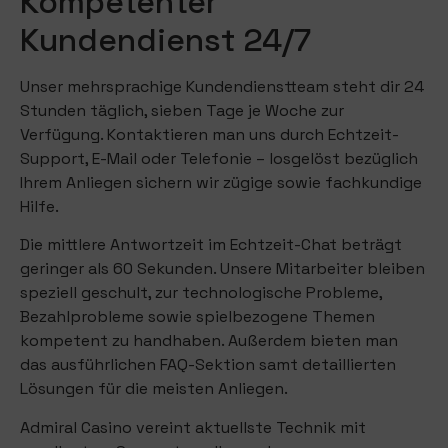
Kompetenter
Kundendienst 24/7
Unser mehrsprachige Kundendienstteam steht dir 24
Stunden täglich, sieben Tage je Woche zur
Verfügung. Kontaktieren man uns durch Echtzeit-
Support, E-Mail oder Telefonie – losgelöst bezüglich
Ihrem Anliegen sichern wir zügige sowie fachkundige
Hilfe.
Die mittlere Antwortzeit im Echtzeit-Chat beträgt
geringer als 60 Sekunden. Unsere Mitarbeiter bleiben
speziell geschult, zur technologische Probleme,
Bezahlprobleme sowie spielbezogene Themen
kompetent zu handhaben. Außerdem bieten man
das ausführlichen FAQ-Sektion samt detaillierten
Lösungen für die meisten Anliegen.
Admiral Casino vereint aktuellste Technik mit