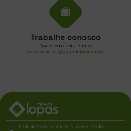
Trabalhe conosco
Envie seu currículo para
recrutamento@grupolopas.com.br
Rodovia Prefeito Adolfo Nicolato, Km 10