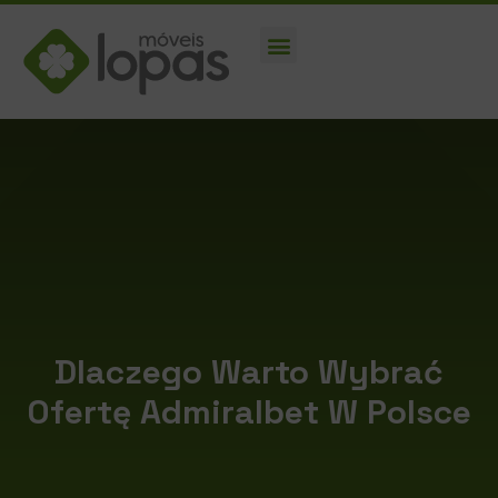
Dlaczego Warto Wybrać
Ofertę Admiralbet W Polsce