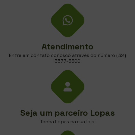
Atendimento
Entre em contato conosco através do número (32)
3577-3300
Seja um parceiro Lopas
Tenha Lopas na sua loja!