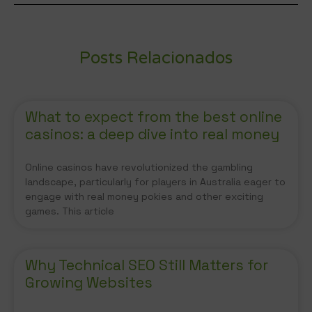
Posts Relacionados
What to expect from the best online
casinos: a deep dive into real money
Online casinos have revolutionized the gambling
landscape, particularly for players in Australia eager to
engage with real money pokies and other exciting
games. This article
Why Technical SEO Still Matters for
Growing Websites