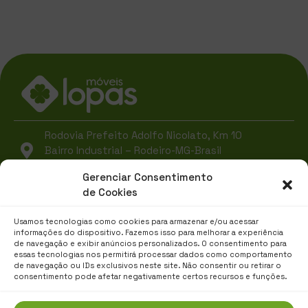
Rodovia Prefeito Adolfo Nicolato, Km 10
Bairro Industrial – Rodeiro-MG-Brasil
CEP 36510-000
Gerenciar Consentimento
de Cookies
(32) 3577-3300
lopas@grupolopas.com.br
Usamos tecnologias como cookies para armazenar e/ou acessar
informações do dispositivo. Fazemos isso para melhorar a experiência
de navegação e exibir anúncios personalizados. O consentimento para
essas tecnologias nos permitirá processar dados como comportamento
de navegação ou IDs exclusivos neste site. Não consentir ou retirar o
consentimento pode afetar negativamente certos recursos e funções.