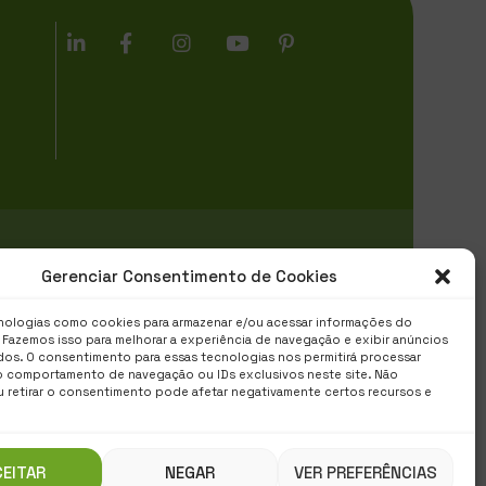
Gerenciar Consentimento de Cookies
ologias como cookies para armazenar e/ou acessar informações do
. Fazemos isso para melhorar a experiência de navegação e exibir anúncios
dos. O consentimento para essas tecnologias nos permitirá processar
comportamento de navegação ou IDs exclusivos neste site. Não
u retirar o consentimento pode afetar negativamente certos recursos e
CEITAR
NEGAR
VER PREFERÊNCIAS