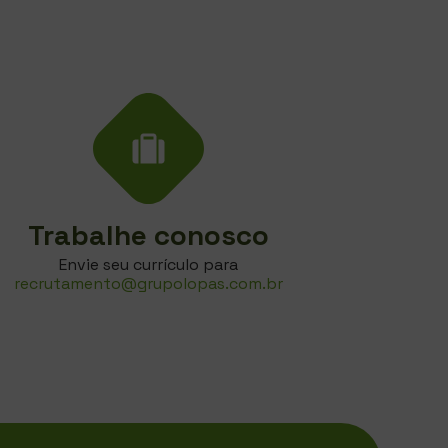
Trabalhe conosco
Envie seu currículo para
recrutamento@grupolopas.com.br