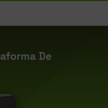
taforma De