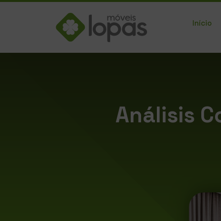
Início
Análisis 